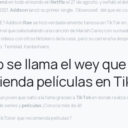
renó
en todo el mundo en
Netflix
el 27 de agosto, y señaló el d
2021,
Addison
lanzó su primer single, ‘Obsessed’, del que es co
AE? Addison
Rae
se hizo verdaderamente famosa en TikTok en ju
en el que salía bailando una canción de Mariah Carey con su mad
ídeos con otros tiktokers de la casa, pero su carrera ha des
io. Temblad, Kardashians.
se llama el wey que
enda películas en T
un joven que saltó a la fama gracias a
TikTok
en donde realiza 
e series y
películas
¡Conoce más de él!
TikToker que recomienda películas?