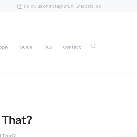
Follow us on Instagram. @IGmodels_co
pply
Guide
FAQ
Contact
That?
l That?