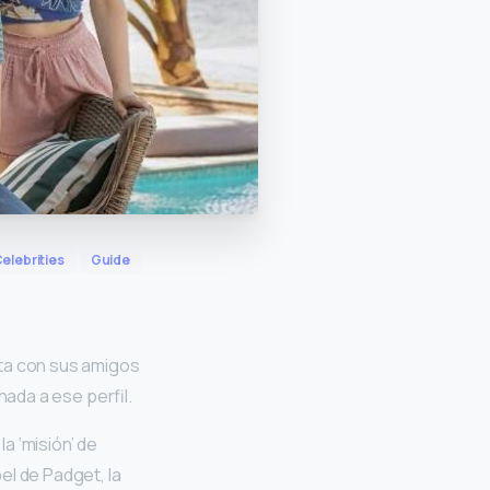
elebrities
Guide
sta con sus amigos
nada a ese perfil.
la ‘misión’ de
pel de Padget, la