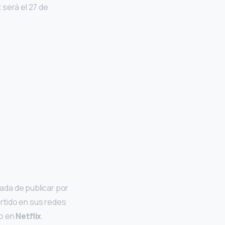
x
será el 27 de
ada de publicar por
rtido en sus redes
to en
Netflix
.