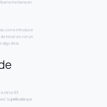
 Ibarreche tiene en
ase.com e introduce
e iniciar es con un
i algo de la
 de
ra otros 83
sí”, la
película
que