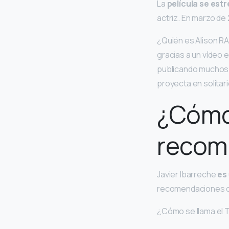
La
película se est
actriz. En marzo de 
¿Quién es Alison R
gracias a un vídeo 
publicando muchos v
proyecta en solitar
¿Cómo 
recomi
Javier Ibarreche
es
recomendaciones d
¿Cómo se llama el 