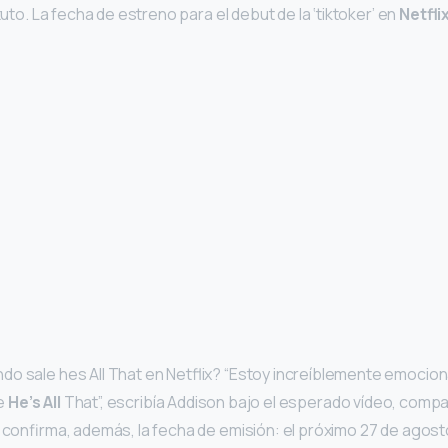
ituto. La fecha de estreno para el debut de la ‘tiktoker’ en
Netfli
o sale hes All That en Netflix? “Estoy increíblemente emocion
de
He’s All
That”, escribía Addison bajo el esperado vídeo, compa
a confirma, además, la fecha de emisión: el próximo 27 de agos