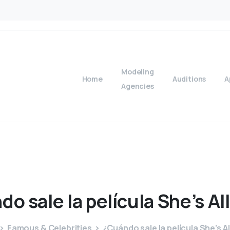
Modeling
Home
Auditions
A
Agencies
ndo
sale
la
película
She’s
All
Famous & Celebrities
¿Cuándo sale la película She’s Al