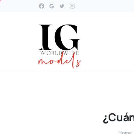
¿Cuá
Home