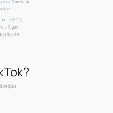
ebut de
Rae
como
autora.
lio de 2019,
re. … Sigue
pegado y se
ikTok?
divertidas