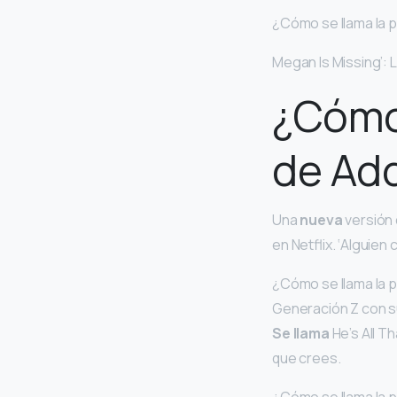
¿Cómo se llama la p
Megan Is Missing’: 
¿Cómo 
de Ad
Una
nueva
versión 
en Netflix. ‘Alguien
¿Cómo se llama la p
Generación Z con s
Se llama
He’s All T
que crees.