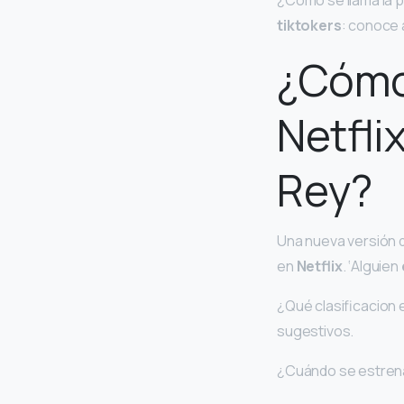
¿Cómo se llama la pe
tiktokers
: conoce a
¿Cómo 
Netfli
Rey?
Una nueva versión 
en
Netflix
. ‘Alguien
¿Qué clasificacion e
sugestivos.
¿Cuándo se estrena 