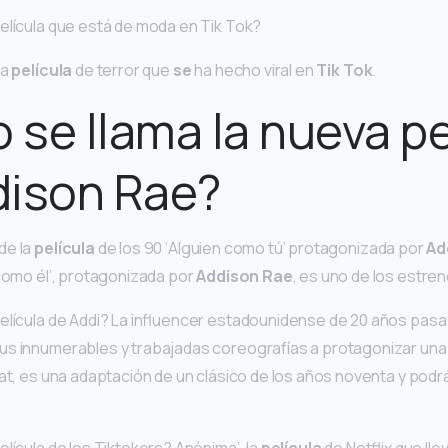
elícula que está de moda en Tik Tok?
La
película
de terror que
se
ha hecho viral en
Tik Tok
.
se llama la nueva pe
dison Rae?
de la
película
de los 90 ‘Alguien como tú’ protagonizada por
Ad
 como él’, protagonizada por
Addison Rae
, es uno de los estren
elícula de Addi? La influencer estadounidense de 20 años pasa 
us innumerables y trabajadas coreografías a protagonizar un
hat, es una adaptación de un clásico de los años noventa y podrá