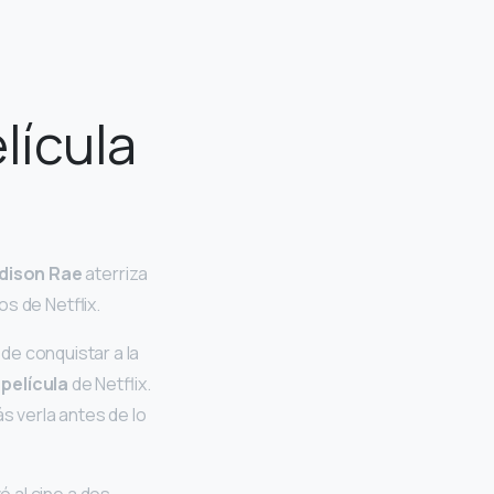
lícula
dison Rae
aterriza
os de Netflix.
de conquistar a la
a
película
de Netflix.
s verla antes de lo