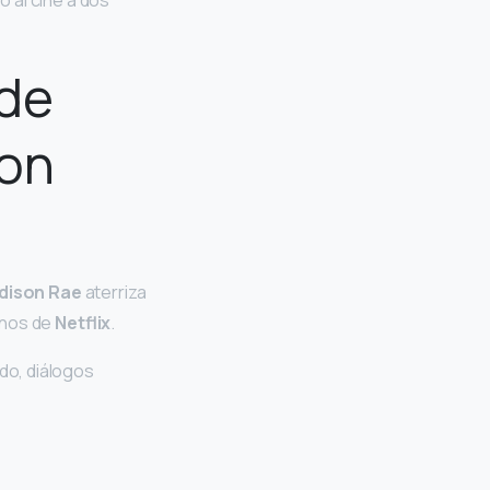
vó al cine a dos
 de
son
dison Rae
aterriza
enos de
Netflix
.
ado, diálogos