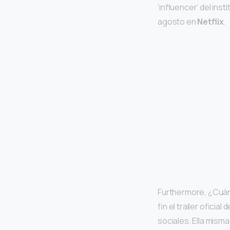
‘influencer’ del inst
agosto en
Netflix
.
Furthermore, ¿Cuánd
fin el trailer oficial 
sociales. Ella mism