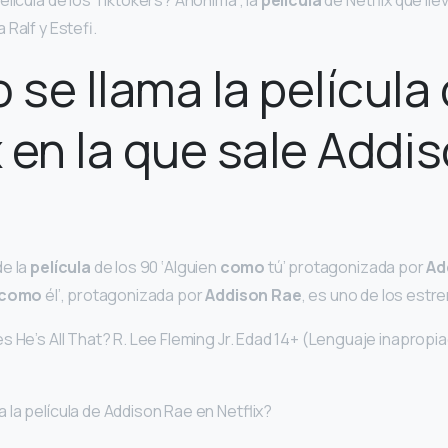
lícula de los Tiktokers? Anónima’, la
película
de Netflix que lle
 Ralf y Estefi.
se llama la película
x en la que sale Addi
de la
película
de los 90 ‘Alguien
como
tú’ protagonizada por
Ad
como
él’, protagonizada por
Addison Rae
, es uno de los estr
s He’s All That? R. Lee Fleming Jr. Edad 14+ (Lenguaje inapropi
la película de Addison Rae en Netflix?