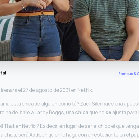
tal
Famous & C
trenará el 27 de agosto de 2021 en Netflix.
lama esta chica de alguien como tú? Zack Siler hace una apue
 reina del baile a Laney Boggs, una
chica
que no
se
ajusta para 
 That en Netflix? Es decir, en lugar de ser el chico el que tenga 
 a la chica, será Addison quien lo haga con un estudiante en el pa