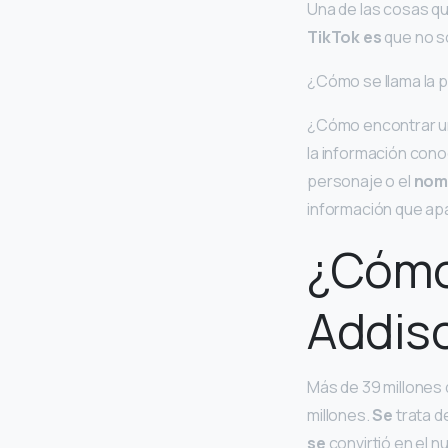
Una de las cosas qu
TikTok es
que no s
¿Cómo se llama la pel
¿Cómo encontrar un
la información cono
personaje o el
nom
información que apar
¿Cómo 
Addis
Más de 39 millones 
millones.
Se
trata d
se
convirtió en el nu