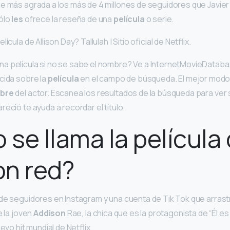
e más agrada a los más de 4 millones de seguidores que Javier
ólo
les
ofrece la reseña de una
película
o serie.
ícula de Allison Day? Tallulah | Sitio oficial de Netflix.
a película si no se sabe el nombre? Ve a InternetMovieDatab
cida sobre la
película
en el campo de búsqueda. El mejor modo d
bre
del actor. Escanea los resultados de la búsqueda para ver s
eció te ayuda a recordar el título.
se llama la película
on red?
de seguidores en Instagram y una cuenta de Tik Tok que arrast
e la joven
Addison
Rae, la chica que es la protagonista de “Él es a
evo hit mundial de Netflix.